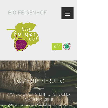
BIO FEIGENHOF
BIO-ZERTIFIZIERUNG
WO BIO DRAUF STEHT .... IST SICHER
AUCH BIO DRIN!
Woran erkennen Sie Lebensmittel aus