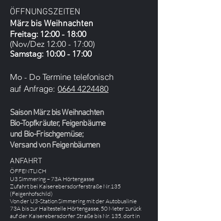
ÖFFNUNGSZEITEN
März
bis Weihnachten
Freitag:
12:00 - 18
:00
(Nov/Dez 12:00 - 17:00)
Samstag: 10:00 - 17:00
Termine telefonisch
Mo - Do
auf Anfrage:
0664 4224480
Saison März bis Weihnachten
Bio-Topfkräuter, Feigenbäume
und Bio-Frischgemüse;
Versand von Feigenbäumen
ANFAHRT
ÖFFENTLICH
U3 Simmering – 73A Hörtengasse
Zufahrt bei Kaiserebersdorferstraße Nr.135
(Feigenhofschild)
Von der U3-Station Simmering mit der Autobuslinie
73A bis zur Haltestelle Hörtengasse, 50 Meter zurück
auf der Kaiserebersdorfer Straße bis Nr. 135, dort in