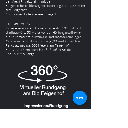
den Weg (Privatzufahrt) mit der
Feigenhofbeschilderung rechts einbiegen, ca. 300 Meter
zum Feigenhof.
Nicht in die Hörtengasse einbiegen!
MIT DEM AUTO
Kaiserebersdorfer Straße zwischen Nr. 131 und Nr. 135
stadtauswärts 50 Meter vor der Hörtengasse links in
die Privatzufahrt (nicht in die Hörtengasse) einbiegen.
Geschwindigkeitsbeschränkung (30 km/h) beachten.
Parkplatz nach ca. 300 Metern am Feigenhof.
Fürs GPS: 160 m Seehöhe, 48° 9' 56" n. Breite,
16° 26' 37" ö. Länge
Impressionen/Rundgang
auf
Youtube
Besuchen Sie uns auf
Facebook
und