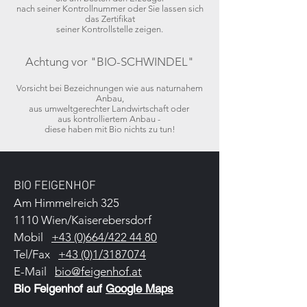
nach seiner Kontrollnummer oder Sie lassen sich
das Zertifikat
seiner Kontrollstelle zeigen.
Achtung vor "BIO-SCHWINDEL"
Vorsicht bei Bezeichnungen wie aus naturnahem
Anbau,
aus umweltgerechter Landwirtschaft oder
aus kontrolliertem Anbau -
diese haben mit Bio nichts zu tun!
BIO FEIGENHOF
Am Himmelreich 325
1110 Wien/Kaiserebersdorf
Mobil
+43 (0)664/422 44 80
Tel/Fax
+43 (0)1/3187074
E-Mail
bio@feigenhof.at
Bio Feigenhof auf
Google Maps