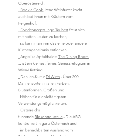
Oberösterreich.
_
Book a Cook
,
Irene Weinfurter kocht
auch bei Ihnen mit Kräutern vom
Feigenhof.
_
Foodconcepts Ingo Taubert
freut sich,
mit netten Leuten zu kochen;
so kann man ihm das eine oder andere
Küchengeheimnis entlocken.
_Angelika Apfelthalers
The Dining Room
... ist ein kleines, feines Genussrefugium in
Wien-Hietzing.
_Dahlien-Kultur
DI Wirth
- Über 200
Dahliensorten in allen Farben,
Blütenformen, Größen und
Höhen für die vielfältigsten
Verwendungsmöglichkeiten.
_Österreichs
führende
Biokontrollstelle
- Die ABG
kontrolliert in ganz Österreich und
im benachbarten Ausland vom