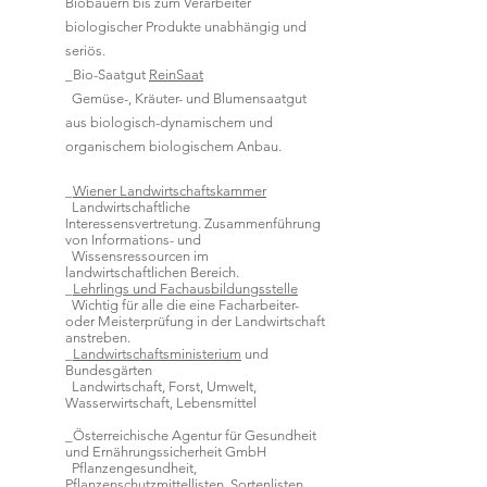
Biobauern bis zum Verarbeiter
biologischer Produkte unabhängig und
seriös.
_Bio-Saatgut
ReinSaat
Gemüse-, Kräuter- und Blumensaatgut
aus biologisch-dynamischem und
organischem biologischem Anbau.
_
Wiener Landwirtschaftskammer
Landwirtschaftliche
Interessensvertretung. Zusammenführung
von Informations- und
Wissensressourcen im
landwirtschaftlichen Bereich.
_
Lehrlings und Fachausbildungsstelle
Wichtig für alle die eine Facharbeiter-
oder Meisterprüfung in der Landwirtschaft
anstreben.
_
Landwirtschaftsministerium
und
Bundesgärten
Landwirtschaft, Forst, Umwelt,
Wasserwirtschaft, Lebensmittel
_Österreichische Agentur für Gesundheit
und Ernährungssicherheit GmbH
Pflanzengesundheit,
Pflanzenschutzmittellisten, Sortenlisten,