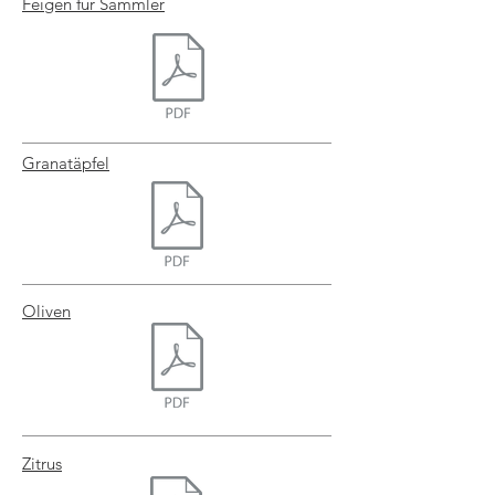
Feigen für Sammler
Granatäpfel
Oliven
Zitrus