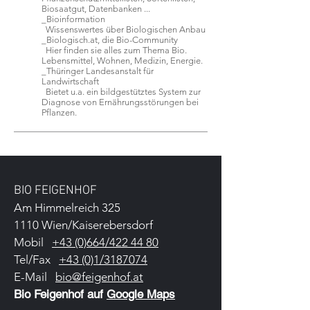
Biosaatgut, Datenbanken ...
_Bioinformation
Wissenswertes über Biologischen Anbau
_Biologisch.at, die Bio-Community
Hier finden sie alles zum Thema Bio.
Lebensmittel, Wohnen, Medizin, Energie.
_Thüringer Landesanstalt für
Landwirtschaft
Bietet u.a. ein bildgestütztes System zur
Diagnose von Ernährungsstörungen bei
Pflanzen.
BIO FEIGENHOF
Am Himmelreich 325
1110 Wien/Kaiserebersdorf
Mobil
+43 (0)664/422 44 80
Tel/Fax
+43 (0)1/3187074
E-Mail
bio@feigenhof.at
Bio Feigenhof auf
Google Maps