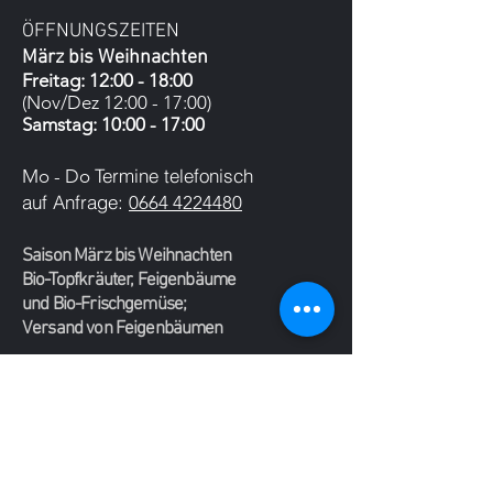
ÖFFNUNGSZEITEN
März
bis Weihnachten
Freitag:
12:00 - 18
:00
(Nov/Dez 12:00 - 17:00)
Samstag: 10:00 - 17:00
Termine telefonisch
Mo - Do
auf Anfrage:
0664 4224480
Saison März bis Weihnachten
Bio-Topfkräuter, Feigenbäume
und Bio-Frischgemüse;
Versand von Feigenbäumen
ANFAHRT
ÖFFENTLICH
U3 Simmering – 73A Hörtengasse
Zufahrt bei Kaiserebersdorferstraße Nr.135
(Feigenhofschild)
Von der U3-Station Simmering mit der Autobuslinie
73A bis zur Haltestelle Hörtengasse, 50 Meter zurück
auf der Kaiserebersdorfer Straße bis Nr. 135, dort in